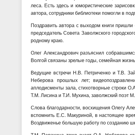
леса. Есть здесь и юмористические зарисов
автора, сотрудники библиотеки помогли в под
Поздравить автора с выходом книги пришли е
председатель Совета Заволжского городског
родному краю.
Олег Александрович разъяснил собравшимся 
Волгой связаны зрелые годы, семейная жизнь
Ведущие встречи Н.В. Петриченко и Т.В. З
Неберова прошлых лет; видеопоздравлен
аплодисменты зала, стихотворные строки О.А
Т.М. Лисина и Т.И. Мухина, заволжский поэт
Слова благодарности, восхищения Олегу Алек
вспомнить Е.С. Макуриной, в настоящее вр
Воздвиженье большую работу по созданию шк