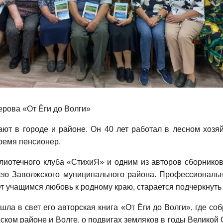
ерова «От Ёги до Волги»
т в городе и районе. Он 40 лет работал в лесном хозяйс
ремя пенсионер.
блиотечного клуба «СтихиЯ» и одним из авторов сборников
лею Заволжского муниципального района. Профессиональн
ет учащимся любовь к родному краю, старается подчеркнуть
ла в свет его авторская книга «От Ёги до Волги», где со
ком районе и Волге, о подвигах земляков в годы Великой 