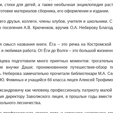
ки, стихи для детей, а также необычная энциклопедия рас
готовке материалов сборника, его оформлении и издании.
го друзья, коллеги, члены клубов, учителя и школьники.
о поселения А.В. Крюченков, вручив О.А. Неберову Благод
смысл названия книги. Ёга – это речка на Костромской з
 и любимая работа. От Ёги до Волги – это большой жизненн
айцева подготовили много приятных моментов: трогатель
ие внучки Даши; проникновенное путешествие-обзор п
. Неберова замечательно прочитали библиотекари М.А. Сел
 М.Ю. Фоминых и учащийся 6б класса лицея Алексей Трофимо
сандровичу как человеку, профессионалу, патриоту малой 
емя директору Заволжского лицея, в прошлые годы вместе
ольного лесничества.