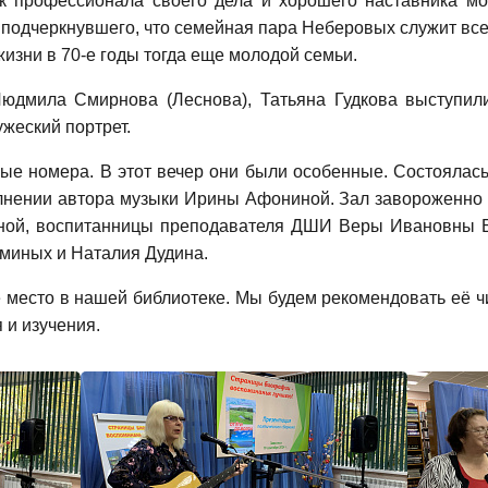
как профессионала своего дела и хорошего наставника 
, подчеркнувшего, что семейная пара Неберовых служит вс
изни в 70-е годы тогда еще молодой семьи.
Людмила Смирнова (Леснова), Татьяна Гудкова выступи
жеский портрет.
ные номера. В этот вечер они были особенные. Состоялас
олнении автора музыки Ирины Афониной. Зал завороженно 
ной, воспитанницы преподавателя ДШИ Веры Ивановны Б
миных и Наталия Дудина.
 место в нашей библиотеке. Мы будем рекомендовать её чи
 и изучения.