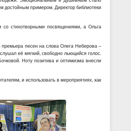
молодежи. Эмоциональным и душевным стало
ем достойным примером. Директор библиотеки
ли со стихотворными посвящениями, а Ольга
ь премьера песен на слова Олега Неберова –
слушал её мягкий, свободно льющийся голос.
очковой. Ноту позитива и оптимизма внесли
тателям, и использовать в мероприятиях, как