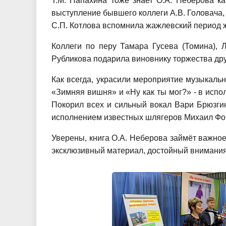
Т.М. Папахина тоже знает О.А. Неберова 
выступление бывшего коллеги А.В. Головача
С.П. Котлова вспомнила жажлевский период ж
Коллеги по перу Тамара Гусева (Томина), 
Рубликова подарила виновнику торжества дру
Как всегда, украсили мероприятие музыкаль
«Зимняя вишня» и «Ну как ты мог?» - в исп
Покорил всех и сильный вокал Вари Брюзги
исполнением известных шлягеров Михаил Фо
Уверены, книга О.А. Неберова займёт важное
эксклюзивный материал, достойный внимания