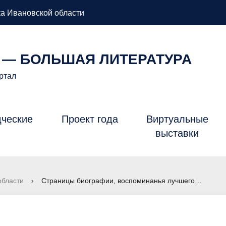
а Ивановской области
 — БОЛЬШАЯ ЛИТЕРАТУРА
ртал
дческие
Проект года
Виртуальные
Б
выставки
области
›
Страницы биографии, воспоминанья лучшего…