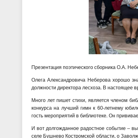
Презентация поэтического сборника О.А. Неб
Олега Александровича Неберова хорошо знаю
должности директора лесхоза. В настоящее в
Много лет пишет стихи, является членом би
конкурса на лучший гимн к 60-летнему юби
гость мероприятий в библиотеке. Он привива
И вот долгожданное радостное событие – выш
селе Бушнево Костромской области, о Заволжс