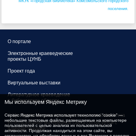
МКУК «Городская библиотека»
Комсомольского городского
поселения.
О портале
Электронные краеведческие
проекты ЦУНБ
Проект года
Виртуальные выставки
Литературное краеведение
в библиотеках области
Мы используем Яндекс Метрику
Сервис Яндекс Метрика использует технологию “cookie” —
© Центральная универсальная научная библиотека
небольшие текстовые файлы, размещаемые на компьютере
Использование материалов сайта согласуется с
пользователей с целью анализа их пользовательской
администрацией
активности. Продолжая находиться на этом сайте, вы
соглашаетесь на обработку данных о вас Яндексом в порядке