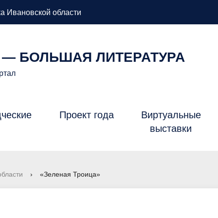
а Ивановской области
 — БОЛЬШАЯ ЛИТЕРАТУРА
ртал
дческие
Проект года
Виртуальные
Б
выставки
области
›
«Зеленая Троица»