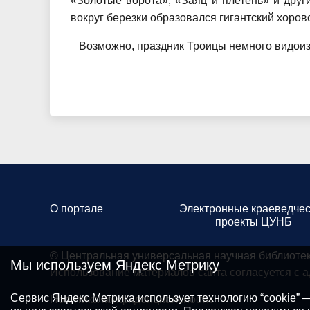
«Золотые ворота», «Заяц и плетень» и друг
вокруг березки образовался гигантский хорово
Возможно, праздник Троицы немного видоизм
О портале
Электронные краеведчес
проекты ЦУНБ
© Центральная универсальная научная библиоте
Мы используем Яндекс Метрику
Использование материалов сайта согласуется с 
Сервис Яндекс Метрика использует технологию “cookie”
Политика конфиденциальности