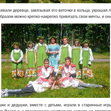
али деревце, завязывая его веточки в кольца, украшая ле
бразом можно крепко-накрепко привязать свои мечты, и они
 и дедушки, вместе с детьми, играли в старинные игры: