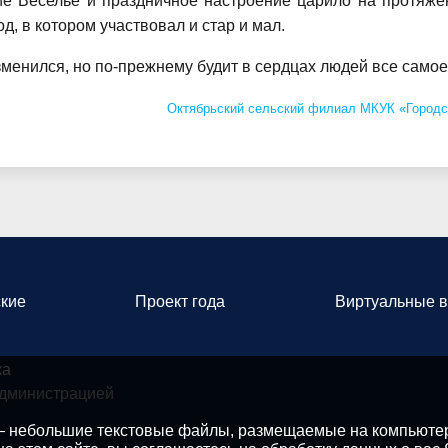
ие Веселье и праздничное настроение царило на протяже
д, в котором участвовал и стар и мал.
енился, но по-прежнему будит в сердцах людей все самое
Октябрьский сельский филиал МКУК «Городс
кие
Проект года
Виртуальные в
ка
администрацией
 — небольшие текстовые файлы, размещаемые на компьютер