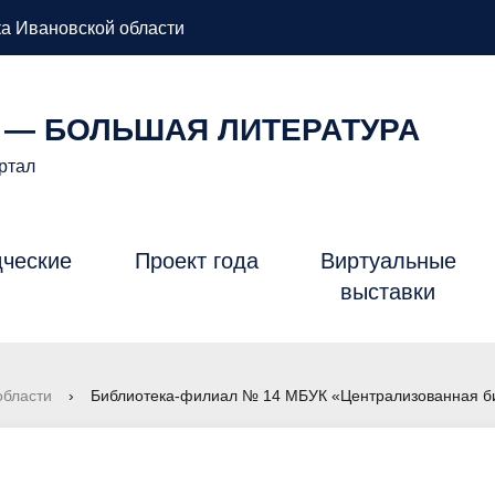
а Ивановской области
 — БОЛЬШАЯ ЛИТЕРАТУРА
ртал
дческие
Проект года
Виртуальные
Б
выставки
области
›
Библиотека-филиал № 14 МБУК «Централизованная би