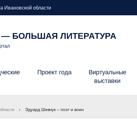
а Ивановской области
 — БОЛЬШАЯ ЛИТЕРАТУРА
ртал
дческие
Проект года
Виртуальные
Б
выставки
области
›
Эдуард Шевчук – поэт и воин