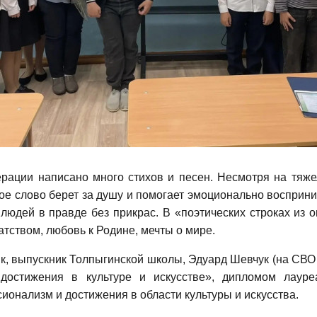
рации написано много стихов и песен. Несмотря на тяж
ское слово берет за душу и помогает эмоционально воспри
людей в правде без прикрас. В «поэтических строках из о
ством, любовь к Родине, мечты о мире.
, выпускник Толпыгинской школы, Эдуард Шевчук (на СВО с
остижения в культуре и искусстве», дипломом лауре
онализм и достижения в области культуры и искусства.